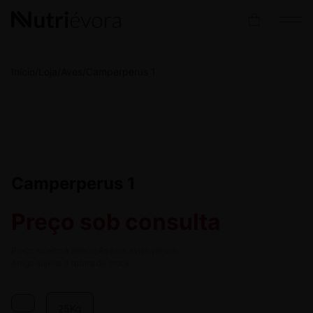
Início
/
Loja
/
Aves
/
Camperperus 1
Camperperus 1
Preço sob consulta
Preço sujeito a alteração sem aviso prévio.
Artigo sujeito a rutura de stock.
25Kg