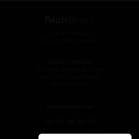
2023 © Nutriévora.
Todos os direitos reservados.
Edifício Agrovisul
Rua Santo António de Lisboa
Bairro São José da Ponte
7005-405 Évora
shop@nutrievora.pt
Tel.+351 266 746 137
Chamada para a rede fixa nacional