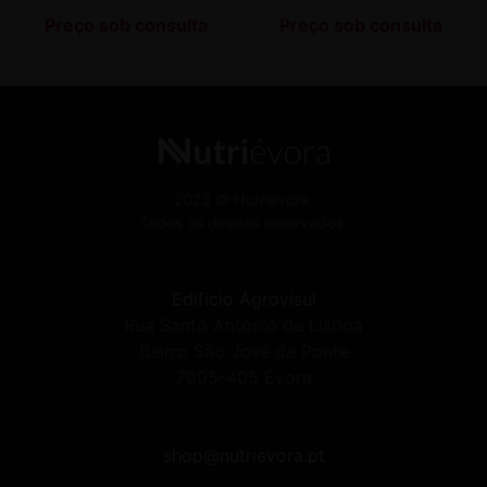
Preço sob consulta
Preço sob consulta
2023 © Nutriévora.
Todos os direitos reservados.
Edifício Agrovisul
Rua Santo António de Lisboa
Bairro São José da Ponte
7005-405 Évora
shop@nutrievora.pt