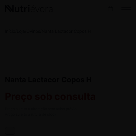
Início
/
Loja
/
Ovinos
/
Nanta Lactacor Copos H
Nanta Lactacor Copos H
Preço sob consulta
Preço sujeito a alteração sem aviso prévio.
Artigo sujeito a rutura de stock.