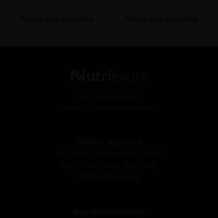
Preço sob consulta
Preço sob consulta
2023 © Nutriévora.
Todos os direitos reservados.
Edifício Agrovisul
Rua Santo António de Lisboa
Bairro São José da Ponte
7005-405 Évora
shop@nutrievora.pt