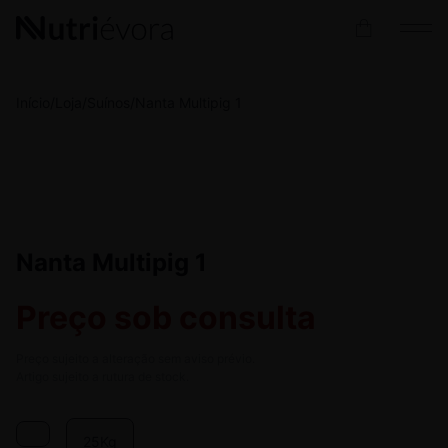
Início
/
Loja
/
Suínos
/
Nanta Multipig 1
Nanta Multipig 1
Preço sob consulta
Preço sujeito a alteração sem aviso prévio.
Artigo sujeito a rutura de stock.
25Kg