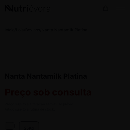
Início
/
Loja
/
Bovinos
/
Nanta Nantamilk Platina
Nanta Nantamilk Platina
Preço sob consulta
Preço sujeito a alteração sem aviso prévio.
Artigo sujeito a rutura de stock.
25Kg