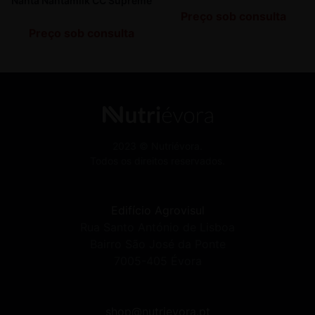
Nanta Nantamilk CC Supreme
Preço sob consulta
Preço sob consulta
2023 © Nutriévora.
Todos os direitos reservados.
Edifício Agrovisul
Rua Santo António de Lisboa
Bairro São José da Ponte
7005-405 Évora
shop@nutrievora.pt