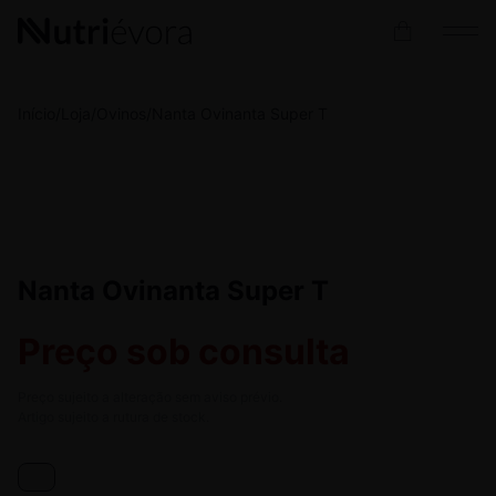
Início
/
Loja
/
Ovinos
/
Nanta Ovinanta Super T
Nanta Ovinanta Super T
Preço sob consulta
Preço sujeito a alteração sem aviso prévio.
Artigo sujeito a rutura de stock.