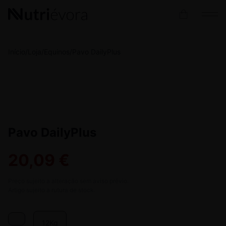
Início
/
Loja
/
Equinos
/
Pavo DailyPlus
Pavo DailyPlus
20,09
€
Preço sujeito a alteração sem aviso prévio.
Artigo sujeito a rutura de stock.
12Kg