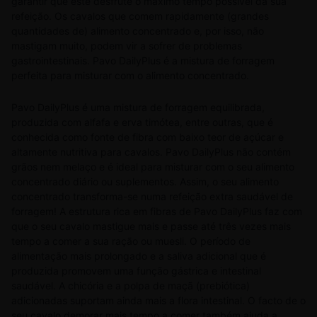
garantir que este desfrute o máximo tempo possível da sua
refeição. Os cavalos que comem rapidamente (grandes
quantidades de) alimento concentrado e, por isso, não
mastigam muito, podem vir a sofrer de problemas
gastrointestinais. Pavo DailyPlus é a mistura de forragem
perfeita para misturar com o alimento concentrado.
Pavo DailyPlus é uma mistura de forragem equilibrada,
produzida com alfafa e erva timótea, entre outras, que é
conhecida como fonte de fibra com baixo teor de açúcar e
altamente nutritiva para cavalos. Pavo DailyPlus não contém
grãos nem melaço e é ideal para misturar com o seu alimento
concentrado diário ou suplementos. Assim, o seu alimento
concentrado transforma-se numa refeição extra saudável de
forragem! A estrutura rica em fibras de Pavo DailyPlus faz com
que o seu cavalo mastigue mais e passe até três vezes mais
tempo a comer a sua ração ou muesli. O período de
alimentação mais prolongado e a saliva adicional que é
produzida promovem uma função gástrica e intestinal
saudável. A chicória e a polpa de maçã (prebiótica)
adicionadas suportam ainda mais a flora intestinal. O facto de o
seu cavalo demorar mais tempo a comer também ajuda a