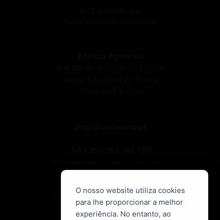
2023 © Nutriévora.
Todos os direitos reservados.
Edifício Agrovisul
Rua Santo António de Lisboa
Bairro São José da Ponte
7005-405 Évora
shop@nutrievora.pt
Tel.+351 266 746 137
Chamada para a rede fixa nacional
Telm. +351 913 777 180
O nosso website utiliza cookies
Chamada para rede móvel nacional
para lhe proporcionar a melhor
experiência. No entanto, ao