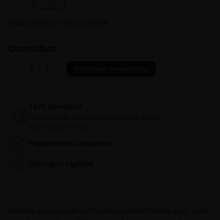
Disponível por encomenda
Quantidade
Quantidade
-
+
Adicionar ao carrinho
de
Pavo
DailyPlus
Tem dúvidas?
Dispomos de um especialista para ajudar.
+351 913 777 180
Pagamentos seguros
Entregas rápidas
Alimenta o seu cavalo com ração ou muesli? Nesse caso, quer