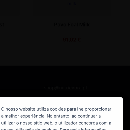
st
Pavo Foal Milk
91,02
€
shop@nutrievora.pt
Tel.+351 266 746 137
O nosso website utiliza cookies para lhe proporcionar
Chamada para a rede fixa nacional
a melhor experiência. No entanto, ao continuar a
Telm. +351 913 777 180
utilizar o nosso sítio web, o utilizador concorda com a
nossa utilização de cookies. Para mais informações,
Chamada para rede móvel nacional