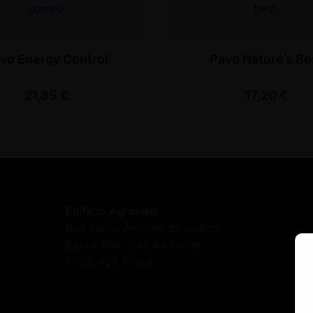
vo Energy Control
Pavo Nature’s Be
21,85
€
17,20
€
Edifício Agrovisul
Rua Santo António de Lisboa
Bairro São José da Ponte
7005-405 Évora