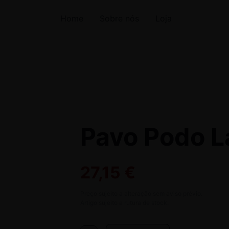
Home
Sobre nós
Loja
Pavo Podo L
27,15
€
Preço sujeito a alteração sem aviso prévio.
Artigo sujeito a rutura de stock.