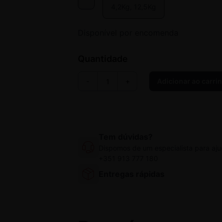
4,2Kg, 12,5Kg
Disponível por encomenda
Quantidade
Quantidade
-
+
Adicionar ao carri
de
Pavo
Podo
Lac
Tem dúvidas?
Muesli
Dispomos de um especialista para aju
+351 913 777 180
Entregas rápidas