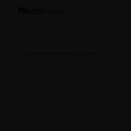
Products
search
Início
/
Loja
/
Equinos
/
Pavo Podo Lac Muesli