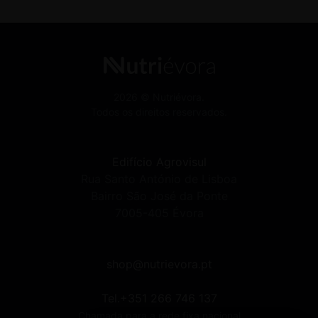
2026 © Nutriévora.
Todos os direitos reservados.
Edifício Agrovisul
Rua Santo António de Lisboa
Bairro São José da Ponte
7005-405 Évora
shop@nutrievora.pt
Tel.+351 266 746 137
Chamada para a rede fixa nacional