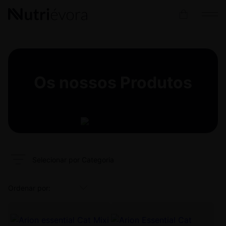
Os nossos
Produtos
Selecionar por Categoria
This
This
product
product