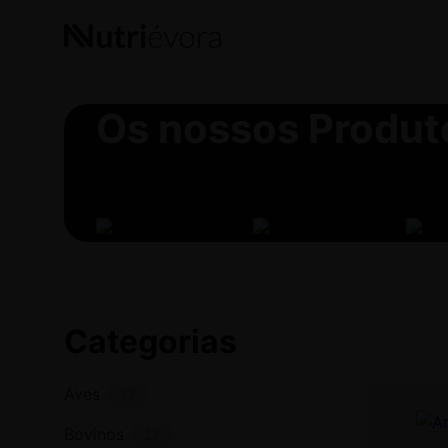
Products
search
Os nossos
Produt
Categorias
Aves
17
This
product
Bovinos
27
has