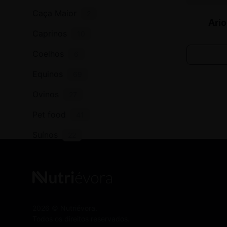
multiple
Caça Maior
2
Ario
variants.
Caprinos
10
The
options
Coelhos
6
may
be
Equinos
69
chosen
Ovinos
27
on
the
Pet food
41
product
page
Suínos
22
2026 © Nutriévora.
Todos os direitos reservados.