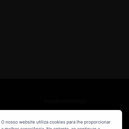
shop@nutrievora.pt
Tel.+351 266 746 137
O nosso website utiliza cookies para lhe proporcionar
Chamada para a rede fixa nacional
a melhor experiência. No entanto, ao continuar a