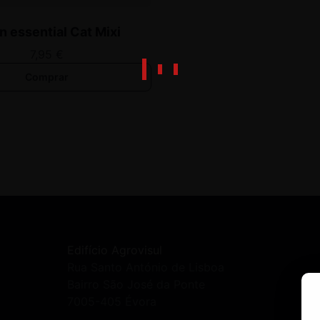
n essential Cat Mixi
7,95
€
Comprar
Edifício Agrovisul
Rua Santo António de Lisboa
Bairro São José da Ponte
7005-405 Évora