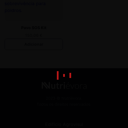
Pavo SOS Kit
150,06
€
Adicionar
2023 © Nutriévora.
Todos os direitos reservados.
Edifício Agrovisul