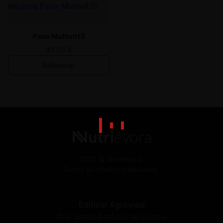
Pavo Multivit15
49,08
€
Adicionar
2023 © Nutriévora.
Todos os direitos reservados.
Edifício Agrovisul
Rua Santo António de Lisboa