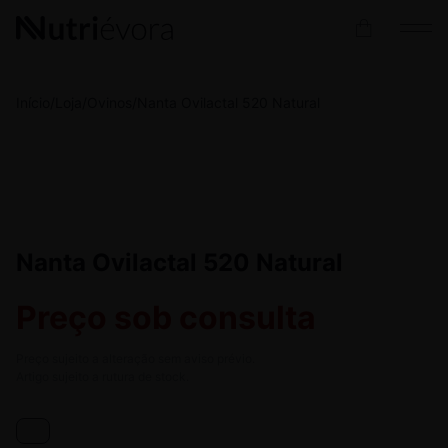
Início
/
Loja
/
Ovinos
/
Nanta Ovilactal 520 Natural
Nanta Ovilactal 520 Natural
Preço sob consulta
Preço sujeito a alteração sem aviso prévio.
Artigo sujeito a rutura de stock.