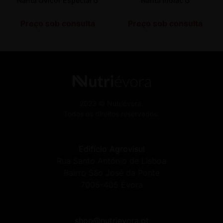
Nanta Ovicor Especial G
Nanta Inolac G
Preço sob consulta
Preço sob consulta
2023 © Nutriévora.
Todos os direitos reservados.
Edifício Agrovisul
Rua Santo António de Lisboa
Bairro São José da Ponte
7005-405 Évora
shop@nutrievora.pt