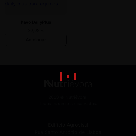
Pavo DailyPlus
20,09
€
Adicionar
2023 © Nutriévora.
Todos os direitos reservados.
Edifício Agrovisul
Rua Santo António de Lisboa